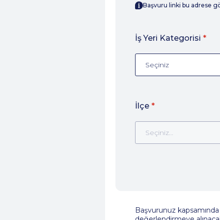
Başvuru linki bu adrese gö
İş Yeri Kategorisi
*
Seçiniz
İlçe
*
Seçiniz...
Başvurunuz kapsamında i
değerlendirmeye alınaca