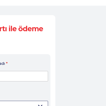
tı
ile ödeme
yadı
*