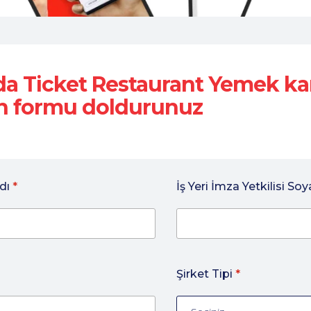
zda
Ticket Restaurant
Yemek kar
n
formu doldurunuz
Adı
*
İş Yeri İmza Yetkilisi So
Şirket Tipi
*