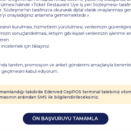
mesi halinde «Ticket Restaurant Üye İş yeri Sözleşmesi» tarafını
tir. Sözleşme’nin tarafınızca okunarak dijital olarak onaylanması g
yi onayladığınız anlamına gelmemektedir.»
sinin kurulması, hizmetlerin yürütülmesi, verilerinizin güvenliğini
nizin sonuçlandırılması, iletişim gibi kişisel verilerinizin işlenme 
içeren
incelemek için tıklayınız.
ında tanıtım, promosyon ve anket gönderimi amaçlarıyla benimle
ime geçilmesini kabul ediyorum.
amamlandığı takdirde Edenred CepPOS terminal talebiniz otoma
masının ardından SMS ile bilgilendirileceksiniz.
ÖN BAŞVURUYU TAMAMLA