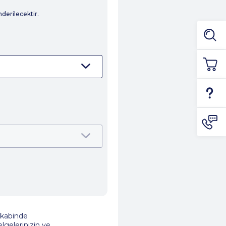
erilecektir.
akabinde
gelerinizin ve