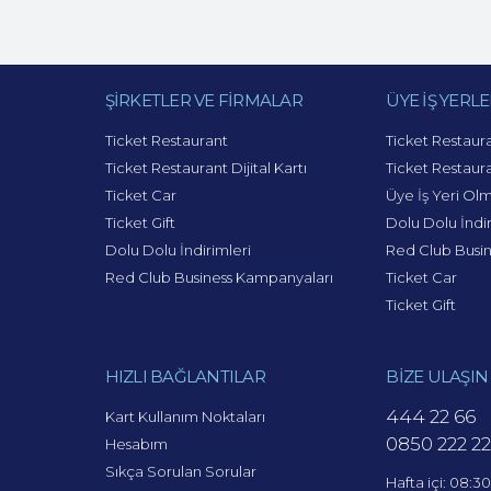
ŞİRKETLER VE FİRMALAR
ÜYE İŞ YERLE
Ticket Restaurant
Ticket Restaur
Ticket Restaurant Dijital Kartı
Ticket Restaura
Ticket Car
Üye İş Yeri Ol
Ticket Gift
Dolu Dolu İndir
Dolu Dolu İndirimleri
Red Club Busi
Red Club Business Kampanyaları
Ticket Car
Ticket Gift
HIZLI BAĞLANTILAR
BİZE ULAŞIN
444 22 66
Kart Kullanım Noktaları
0850 222 22
Hesabım
Sıkça Sorulan Sorular
Hafta içi: 08:3