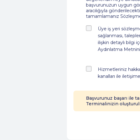
başvurunuzun uygun görül
aracılığıyla gönderilecek
tamamlamanız Sözleşme’
Üye iş yeri sözleşme
sağlanması, talepleri
ilişkin detaylı bilgi 
Aydınlatma Metnini 
Hizmetleriniz hakk
kanalları ile iletiş
Başvurunuz başarı ile t
Terminalinizin oluşturul