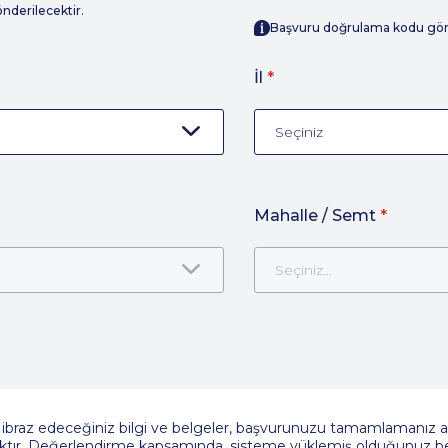
nderilecektir.
Başvuru doğrulama kodu gönd
İl
*
Seçiniz
Mahalle / Semt
*
Seçiniz...
braz edeceğiniz bilgi ve belgeler, başvurunuzu tamamlamanız 
ktır. Değerlendirme kapsamında, sisteme yüklemiş olduğunuz bel