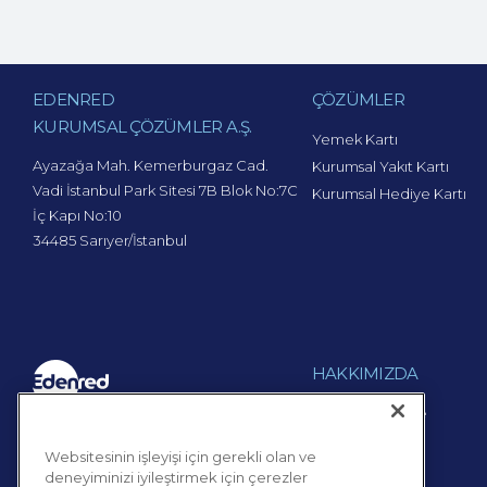
EDENRED
ÇÖZÜMLER
KURUMSAL ÇÖZÜMLER A.Ş.
Yemek Kartı
Ayazağa Mah. Kemerburgaz Cad.
Kurumsal Yakıt Kartı
Vadi İstanbul Park Sitesi 7B Blok No:7C
Kurumsal Hediye Kartı
İç Kapı No:10
34485 Sarıyer/İstanbul
HAKKIMIZDA
Edenred Türkiye
© 2026 Edenred Türkiye
Edenred Group
Websitesinin işleyişi için gerekli olan ve
Tüm Hakları Saklıdır.
İnsan Kaynakları
deneyiminizi iyileştirmek için çerezler