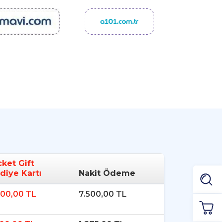
cket Gift
diye Kartı
Nakit Ödeme
500,00 TL
7.500,00 TL