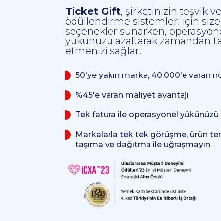
Ticket Gift
, şirketinizin teşvik v
ödüllendirme sistemleri için size
seçenekler sunarken, operasyone
yükünüzü azaltarak zamandan ta
etmenizi sağlar.
.
50'ye yakın marka, 40.000'e varan n
.
%45'e varan maliyet avantajı
.
Tek fatura ile operasyonel yükünüzü h
.
Markalarla tek tek görüşme, ürün t
taşıma ve dağıtma ile uğraşmayın