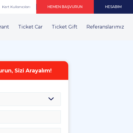
Kart Kullanıcıları
HEMEN BAŞVURUN
HESABIM
rant
Ticket Car
Ticket Gift
Referanslarımız
un, Sizi Arayalım!