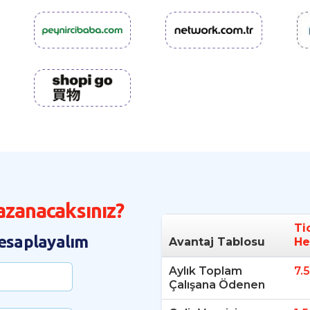
Kazanacaksınız?
Ti
 hesaplayalım
Avantaj Tablosu
He
Aylık Toplam
7.
Çalışana Ödenen