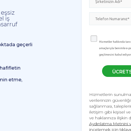
e
 eşsiz
l iş
sarruf
Hizmetler hakkında tan
oktada geçerli
amaçlarıyla benimle e-pos
geçilmesini kabul ediyo
afifletin
ÜCRETS
emin etme,
Hizmetlerin sunulmas
verilerinizin güvenliğ
sağlanması, talepleri
iletişim gibi kişisel 
ve haklarınıza ilişkin 
Aydınlatma Metnini ve 
incelemek için tıklayı