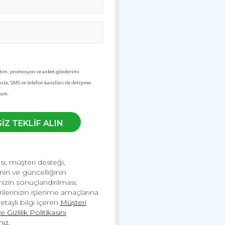
ıtım, promosyon ve anket gönderimi
ta, SMS ve telefon kanalları ile iletişime
rum.
İZ TEKLİF ALIN
ı, müşteri desteği,
inin ve güncelliğinin
nizin sonuçlandırılması,
verilerinizin işlenme amaçlarına
detaylı bilgi içeren
Müşteri
Gizlilik Politikasını
nız.