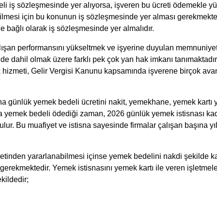
li iş sözleşmesinde yer alıyorsa, işveren bu ücreti ödemekle yük
ilmesi için bu konunun iş sözleşmesinde yer alması gerekmekt
ine bağlı olarak iş sözleşmesinde yer almalıdır.
alışan performansını yükseltmek ve işyerine duyulan memnuniyeti 
de dahil olmak üzere farklı pek çok 
yan hak 
imkanı tanımaktadır.
hizmeti, Gelir Vergisi Kanunu kapsamında işverene birçok avant
ına günlük yemek bedeli ücretini nakit, yemekhane, 
yemek kartı
 
ına yemek bedeli ödediği zaman, 2026 
günlük yemek istisnası
 ka
ulur. Bu muafiyet ve 
istisna 
sayesinde firmalar çalışan başına yı
yetinden yararlanabilmesi içinse yemek bedelini nakdi şekilde k
 gerekmektedir. Yemek istisnasını yemek kartı ile veren işletmel
kildedir;