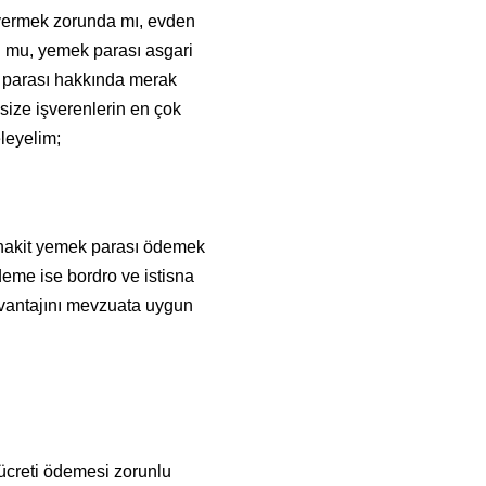
 vermek zorunda mı, evden 
 mu, yemek parası asgari 
 parası hakkında merak 
size işverenlerin en çok 
eleyelim;
 nakit yemek parası ödemek 
eme ise bordro ve istisna 
avantajını mevzuata uygun 
creti ödemesi zorunlu 