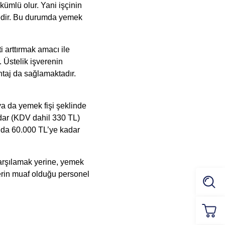
ümlü olur. Yani işçinin 
edir. Bu durumda yemek 
arttırmak amacı ile 
 Üstelik işverenin 
aj da sağlamaktadır. 
ya da 
yemek fişi
 şeklinde 
dar (KDV dahil 330 TL) 
lda 60.000 TL’ye kadar 
arşılamak yerine, yemek 
erin muaf olduğu personel 