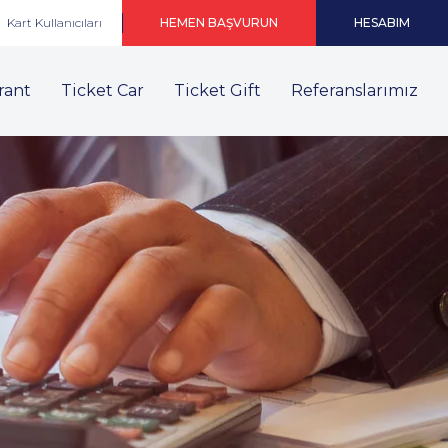
Kart Kullanıcıları
HEMEN BAŞVURUN
HESABIM
rant
Ticket Car
Ticket Gift
Referanslarımız