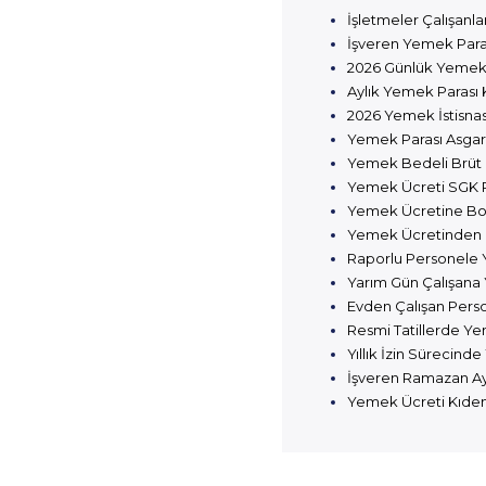
İşletmeler Çalışanl
İşveren Yemek Par
2026 Günlük Yemek 
Aylık Yemek Parası 
2026 Yemek İstisnas
Yemek Parası Asgari
Yemek Bedeli Brüt 
Yemek Ücreti SGK P
Yemek Ücretine Bor
Yemek Ücretinden Ge
Raporlu Personele 
Yarım Gün Çalışana 
Evden Çalışan Perso
Resmi Tatillerde Ye
Yıllık İzin Sürecind
İşveren Ramazan A
Yemek Ücreti Kıdem 