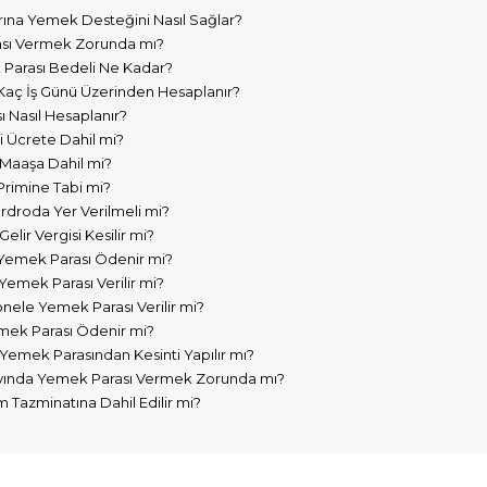
arına Yemek Desteğini Nasıl Sağlar?
ası Vermek Zorunda mı?
Parası Bedeli Ne Kadar?
Kaç İş Günü Üzerinden Hesaplanır?
ı Nasıl Hesaplanır?
 Ücrete Dahil mi?
Maaşa Dahil mi?
rimine Tabi mi?
droda Yer Verilmeli mi?
lir Vergisi Kesilir mi?
Yemek Parası Ödenir mi?
Yemek Parası Verilir mi?
nele Yemek Parası Verilir mi?
mek Parası Ödenir mi?
e Yemek Parasından Kesinti Yapılır mı?
yında Yemek Parası Vermek Zorunda mı?
Tazminatına Dahil Edilir mi?