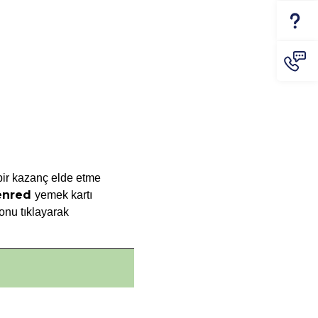
bir kazanç elde etme 
enred 
yemek kartı 
nu tıklayarak 