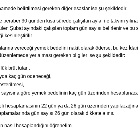
namede belirtilmesi gereken diğer esaslar ise şu şekildedir:
riyle beraber 30 günden kısa sürede çalışılan aylar ile takvim yılı
len Şubat ayındaki çalışılan toplam gün sayısı belirlenir ve bu 
 kesinleştirilir.
nlarına vereceği yemek bedelini nakit olarak öderse, bu kez İd
üzenlemede yer alması gereken bilgiler ise şu şekildedir:
k brüt tutarı,
ayda kaç gün ödeneceği,
sterilmesi,
ün sayısına göre yemek bedelinin kaç gün üzerinden hesaplanaca
i hesaplamasının 22 gün ya da 26 gün üzerinden yapılacağına da
plamalarında gün sayısı 26 gün olarak dikkate alınır.
n nasıl hesaplandığını öğrenelim.