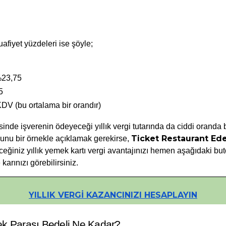
afiyet yüzdeleri ise şöyle;
%23,75
5
KDV (bu ortalama bir orandır)
sinde işverenin ödeyeceği yıllık vergi tutarında da ciddi oranda 
Ticket Restaurant Ed
nu bir örnekle açıklamak gerekirse, 
ğiniz yıllık 
yemek kartı vergi avantajınızı 
hemen aşağıdaki buto
karınızı görebilirsiniz.
YILLIK VERGİ KAZANCINIZI HESAPLAYIN
k Parası Bedeli Ne Kadar?