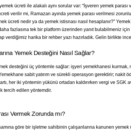
yemek ücreti ile alakalı aynı sorular var: “İşveren yemek parası
reti verilir mi, Ramazan ayında yemek parası verilmesi zorunlu
mek ücreti nedir ya da yemek istisnası nasıl hesaplanır?” Yemek
aha fazlasına tek bir platform üzerinden yanıt bulabilmeniz için 
p verdiğimiz harika bir rehber yazı hazırladık. Gelin birlikte inc
larına Yemek Desteğini Nasıl Sağlar?
emek desteğini üç yöntemle sağlar: işyeri yemekhanesi kurmak,
Yemekhane sabit yatırım ve sürekli operasyon gerektirir; nakit öd
 kartı, her iki yöntemin yükünü ortadan kaldırırken vergi ve SGK 
 tercih edilen yöntemdir.

rası Vermek Zorunda mı?
amına göre bir işletme sahibinin çalışanlarına kanunen yemek ü