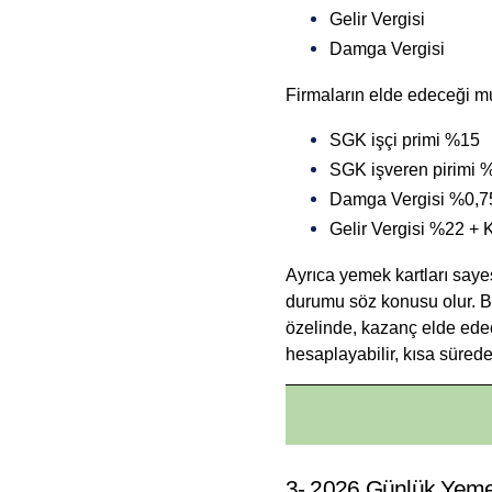
Gelir Vergisi
Damga Vergisi
Firmaların elde edeceği mu
SGK işçi primi %15
SGK işveren pirimi 
Damga Vergisi %0,7
Gelir Vergisi %22 + 
Ayrıca 
yemek kartları
 saye
durumu söz konusu olur. Bu
özelinde, kazanç elde edece
hesaplayabilir, kısa sürede 
3- 2026 Günlük Yeme