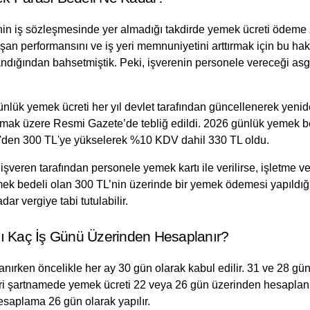
nin iş sözleşmesinde yer almadığı takdirde yemek ücreti ödeme 
n performansını ve iş yeri memnuniyetini arttırmak için bu hakk
ndığından bahsetmiştik. Peki, işverenin personele vereceği asg
nlük yemek ücreti her yıl devlet tarafından güncellenerek yeniden
olmak üzere Resmi Gazete’de tebliğ edildi. 2026 günlük yemek be
TL'den 300 TL'ye yükselerek %10 KDV dahil 330 TL oldu.
veren tarafından personele yemek kartı ile verilirse, işletme verg
k bedeli olan 300 TL’nin üzerinde bir yemek ödemesi yapıldığı
ar vergiye tabi tutulabilir.
sı Kaç İş Günü Üzerinden Hesaplanır?
ırken öncelikle her ay 30 gün olarak kabul edilir. 31 ve 28 gün ol
ari şartnamede yemek ücreti 22 veya 26 gün üzerinden hesaplanır
esaplama 26 gün olarak yapılır.