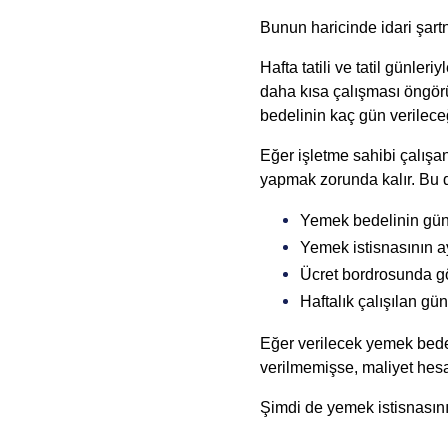
Bunun haricinde idari şart
Hafta tatili ve tatil günle
daha kısa çalışması öngörü
bedelinin kaç gün verileceği
Eğer işletme sahibi çalışa
yapmak zorunda kalır. Bu d
Yemek bedelinin günlü
Yemek istisnasının 
Ücret bordrosunda gö
Haftalık çalışılan g
Eğer verilecek yemek bedel
verilmemişse, maliyet hesa
Şimdi de yemek istisnasını