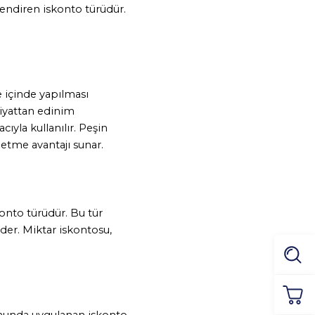
lendiren iskonto türüdür. 
 içinde yapılması 
iyattan edinim 
ıyla kullanılır. Peşin 
 etme avantajı sunar.
onto türüdür. Bu tür 
der. Miktar iskontosu, 
unda uygulanan iskonto 