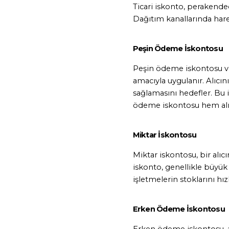
Ticari iskonto, perakendec
Dağıtım kanallarında harek
Peşin Ödeme İskontosu
Peşin ödeme iskontosu vey
amacıyla uygulanır. Alıcı
sağlamasını hedefler. Bu is
ödeme iskontosu hem alıcıy
Miktar İskontosu
Miktar iskontosu, bir alıc
iskonto, genellikle büyük a
işletmelerin stoklarını hız
Erken Ödeme İskontosu
Erken ödeme iskontosu, 