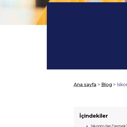
Ana sayfa
>
Blog
>
İsko
İçindekiler
İskonto Ne Demek