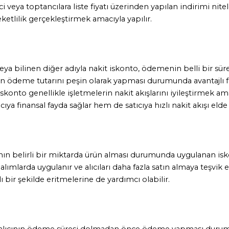
i veya toptancılara liste fiyatı üzerinden yapılan indirimi nite
etlilik gerçekleştirmek amacıyla yapılır.
a bilinen diğer adıyla nakit iskonto, ödemenin belli bir süre
nın ödeme tutarını peşin olarak yapması durumunda avantajlı f
konto genellikle işletmelerin nakit akışlarını iyileştirmek amac
a finansal fayda sağlar hem de satıcıya hızlı nakit akışı elde
ının belirli bir miktarda ürün alması durumunda uygulanan isk
lımlarda uygulanır ve alıcıları daha fazla satın almaya teşvik e
lı bir şekilde eritmelerine de yardımcı olabilir.
alıcının ödeme süresi dolmadan önce ödeme yapması durum