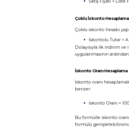
Satış Fiyatı = Liste 
Çoklu İskonto Hesaplama
Çoklu iskonto hesabı yapm
İskontolu Tutar = Ana
Dolayısıyla ilk indirim ve 
uygulanmasının ardından ka
İskonto Oranı Hesaplama
İskonto oranı hesaplamak d
benzer.
İskonto Oranı = 100 –
Bu formülle iskonto oranı
formülü genişletebilirsiniz