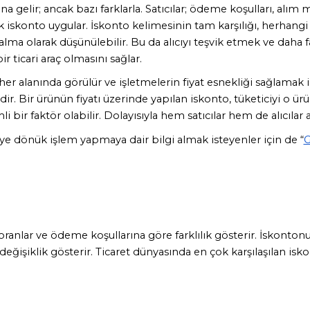
ına gelir; ancak bazı farklarla. Satıcılar; ödeme koşulları, alım
ak iskonto uygular. İskonto kelimesinin tam karşılığı, herhangi
zalma olarak düşünülebilir. Bu da alıcıyı teşvik etmek ve daha f
r ticari araç olmasını sağlar. 
er alanında görülür ve işletmelerin fiyat esnekliği sağlamak i
r. Bir ürünün fiyatı üzerinde yapılan iskonto, tüketiciyi o ürü
bir faktör olabilir. Dolayısıyla hem satıcılar hem de alıcılar a
ye dönük işlem yapmaya dair bilgi almak isteyenler için de “
G
n oranlar ve ödeme koşullarına göre farklılık gösterir. İskonton
değişiklik gösterir. Ticaret dünyasında en çok karşılaşılan iskon