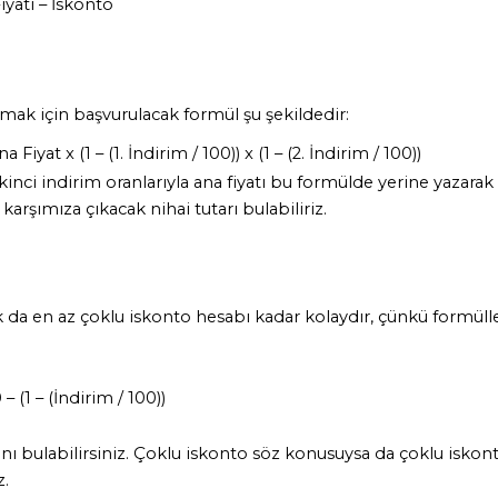
Fiyatı – İskonto
ak için başvurulacak formül şu şekildedir:
 Fiyat x (1 – (1. İndirim / 100)) x (1 – (2. İndirim / 100))
ikinci indirim oranlarıyla ana fiyatı bu formülde yerine yazarak i
rşımıza çıkacak nihai tutarı bulabiliriz.
a en az çoklu iskonto hesabı kadar kolaydır, çünkü formüller 
 (1 – (İndirim / 100)) 
nı bulabilirsiniz. Çoklu iskonto söz konusuysa da çoklu iskont
. 