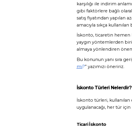
karşılığı ile indirim anlam
gibi faktörlere bağlı olar
satış fiyatından yapılan a
amacıyla sıkça kullanılan bi
İskonto, ticaretin hemen h
yaygın yöntemlerden biridi
almaya yönlendiren önemli 
Bu konunun yanı sıra geri
mi
?
” yazımızı öneririz.
İskonto Türleri Nelerdir?
İskonto türleri, kullanıla
uygulanacağı, her tür için 
Ticari İskonto