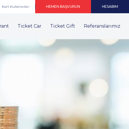
Kart Kullanıcıları
HEMEN BAŞVURUN
HESABIM
rant
Ticket Car
Ticket Gift
Referanslarımız