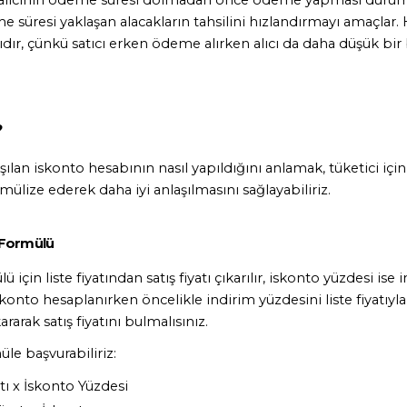
 süresi yaklaşan alacakların tahsilini hızlandırmayı amaçlar. 
jlıdır, çünkü satıcı erken ödeme alırken alıcı da daha düşük bi
?
aşılan iskonto hesabının nasıl yapıldığını anlamak, tüketici için
rmülize ederek daha iyi anlaşılmasını sağlayabiliriz.
 Formülü
çin liste fiyatından satış fiyatı çıkarılır, iskonto yüzdesi ise in
iskonto hesaplanırken öncelikle indirim yüzdesini liste fiyatıyl
ararak satış fiyatını bulmalısınız.
le başvurabiliriz:
tı x İskonto Yüzdesi