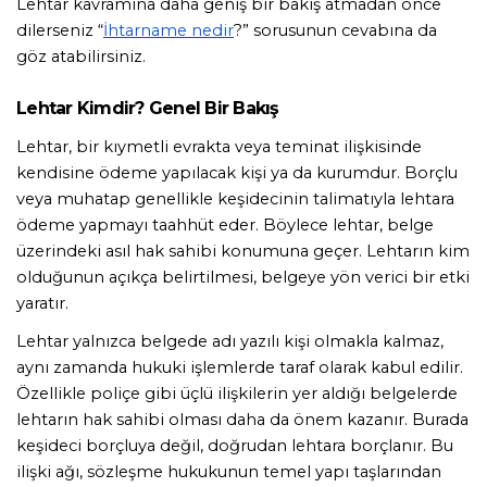
Lehtar kavramına daha geniş bir bakış atmadan önce 
dilerseniz “
İhtarname nedir
?” sorusunun cevabına da 
göz atabilirsiniz.
Lehtar Kimdir? Genel Bir Bakış
Lehtar, bir kıymetli evrakta veya teminat ilişkisinde 
kendisine ödeme yapılacak kişi ya da kurumdur. Borçlu 
veya muhatap genellikle keşidecinin talimatıyla lehtara 
ödeme yapmayı taahhüt eder. Böylece lehtar, belge 
üzerindeki asıl hak sahibi konumuna geçer. Lehtarın kim 
olduğunun açıkça belirtilmesi, belgeye yön verici bir etki 
yaratır.
Lehtar yalnızca belgede adı yazılı kişi olmakla kalmaz, 
aynı zamanda hukuki işlemlerde taraf olarak kabul edilir. 
Özellikle poliçe gibi üçlü ilişkilerin yer aldığı belgelerde 
lehtarın hak sahibi olması daha da önem kazanır. Burada 
keşideci borçluya değil, doğrudan lehtara borçlanır. Bu 
ilişki ağı, sözleşme hukukunun temel yapı taşlarından 