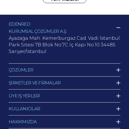
EDENRED
KURUMSAL ÇÖZÜMLER A.Ş.
Ayazağa Mah. Kemerburgaz Cad.
Vadi İstanbul
Park Sitesi 7B Blok No:7C İç Kapı No:10
34485
Sarıyer/İstanbul
ÇÖZÜMLER
ŞİRKETLER VE FİRMALAR
ÜYE İŞ YERLERİ
KULLANICILAR
HAKKIMIZDA