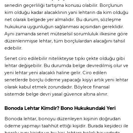
senedin geçerliliği tartışma konusu olabilir. Borçlunun 
kim olduğu kadar alacaklının yani lehtarın da kim olduğu 
net olarak belgede yer almalıdır. Bu durum, sözleşme 
hukukuna uygunluğun sağlanması açısından gereklidir. 
Aynı zamanda senet müteselsil sorumluluk ilkesine göre 
düzenlenmişse lehtar, tüm borçlulardan alacağını tahsil 
edebilir.
Senet ciro edilebilir nitelikteyse tıpkı çekte olduğu gibi 
lehtar değişebilir. Bu durumda belge devredilmiş olur ve 
yeni lehtar yeni alacaklı haline gelir. Ciro edilen 
senetlerde borçlu ödeme yapacağı kişiyi artık yeni lehtar 
olarak kabul etmek zorundadır. Böylece finansal 
sistemde belge devri yasal güvence altına alınır.
Bonoda Lehtar Kimdir? Bono Hukukundaki Yeri
Bonoda lehtar, bonoyu düzenleyen kişinin doğrudan 
ödeme yapmayı taahhüt ettiği kişidir. Burada keşideci ile 
borçlu aynı kişidir ve bu kişi, lehtara belirli bir vadede 