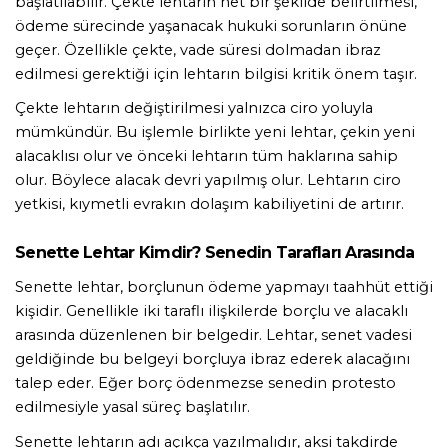
başlatılabilir. Çekte lehtarın net bir şekilde belirtilmesi, 
ödeme sürecinde yaşanacak hukuki sorunların önüne 
geçer. Özellikle çekte, vade süresi dolmadan ibraz 
edilmesi gerektiği için lehtarın bilgisi kritik önem taşır.
Çekte lehtarın değiştirilmesi yalnızca ciro yoluyla 
mümkündür. Bu işlemle birlikte yeni lehtar, çekin yeni 
alacaklısı olur ve önceki lehtarın tüm haklarına sahip 
olur. Böylece alacak devri yapılmış olur. Lehtarın ciro 
yetkisi, kıymetli evrakın dolaşım kabiliyetini de artırır.
Senette Lehtar Kimdir? Senedin Tarafları Arasında
Senette lehtar, borçlunun ödeme yapmayı taahhüt ettiği 
kişidir. Genellikle iki taraflı ilişkilerde borçlu ve alacaklı 
arasında düzenlenen bir belgedir. Lehtar, senet vadesi 
geldiğinde bu belgeyi borçluya ibraz ederek alacağını 
talep eder. Eğer borç ödenmezse senedin protesto 
edilmesiyle yasal süreç başlatılır.
Senette lehtarın adı açıkça yazılmalıdır, aksi takdirde 