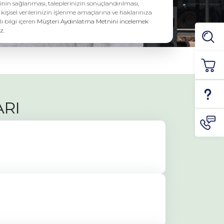
inin sağlanması, taleplerinizin sonuçlandırılması,
i kişisel verilerinizin işlenme amaçlarına ve haklarınıza
lı bilgi içeren
Müşteri Aydınlatma Metnini incelemek
z.
ARI