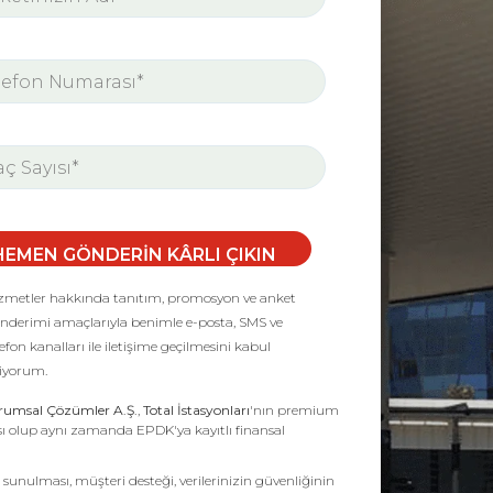
HEMEN GÖNDERİN KÂRLI ÇIKIN
zmetler hakkında tanıtım, promosyon ve anket
nderimi amaçlarıyla benimle e-posta, SMS ve
lefon kanalları ile iletişime geçilmesini kabul
iyorum.
rumsal Çözümler A.Ş.
,
Total İstasyonları
'nın premium
cısı olup aynı zamanda EPDK'ya kayıtlı finansal
sunulması, müşteri desteği, verilerinizin güvenliğinin