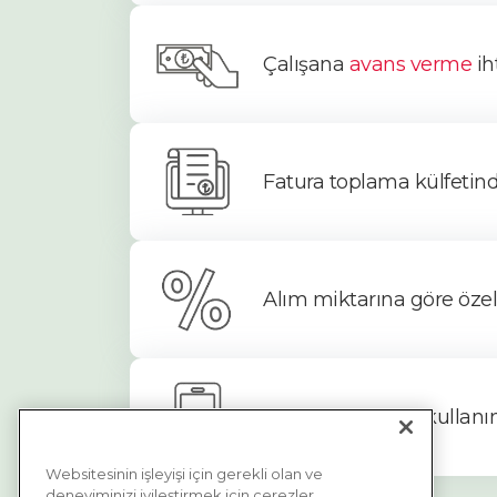
Çalışana
avans verme
iht
Fatura toplama külfetind
Alım miktarına göre özel 
Tamamen dijital kullanımı
Websitesinin işleyişi için gerekli olan ve
deneyiminizi iyileştirmek için çerezler