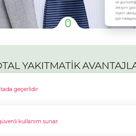
ve güncelliğ
iletişim gib
ilişkin detay
için tıklayını
TAL YAKITMATİK AVANTAJL
tada geçerlidir
güvenli kullanım sunar.