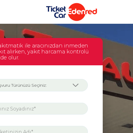
Yakıtmatik ile aracınızdan inmeden
ıt alırken, yakıt harcama kontrolü
zde olur.
vuru Türünüzü Seçiniz: