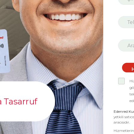
Hi
gö
te
a Tasarruf
ed
Edenred Ku
yetkili satı
aracısıdır.
Hizmetlerin 