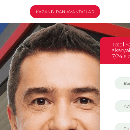
KAZANDIRAN AVANTAJLAR
Total 
akaryak
7/24 si
Baş