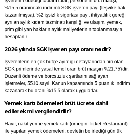
İşverenin ödediği toplam tutar; personelin brüt maaşı, 
%15,5 oranındaki indirimli SGK işveren payı (teşvike hak 
kazanılmışsa), %2 işsizlik sigortası payı, ihtiyatlılık gereği 
ayrılan aylık kıdem tazminatı karşılığı ve ulaşım, yemek, 
prim gibi yan hakların aylık maliyetlerinin toplanmasıyla 
hesaplanır.
2026 yılında SGK işveren payı oranı nedir?
İşverenlerin en çok bütçe ayırdığı detaylarından biri olan 
SGK primlerinde yasal temel oran brüt maaşın %21,75'idir. 
Düzenli ödeme ve borçsuzluk şartlarını sağlayan 
işletmeler, 5510 sayılı Kanun kapsamında 5 puanlık indirim 
kazanarak bu oranı %15,5 olarak uygularlar.
Yemek kartı ödemeleri brüt ücrete dahil 
edilerek mi vergilendirilir?
Hayır, nakit yerine yemek kartı (örneğin Ticket Restaurant) 
ile yapılan yemek ödemeleri, devletin belirlediği günlük 