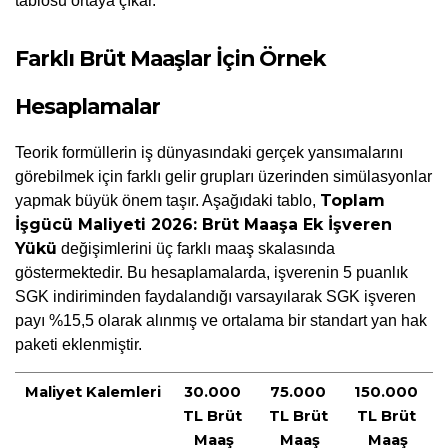
tablosu ortaya çıkar.
Farklı Brüt Maaşlar İçin Örnek 
Hesaplamalar
Teorik formüllerin iş dünyasındaki gerçek yansımalarını 
görebilmek için farklı gelir grupları üzerinden simülasyonlar 
Toplam 
yapmak büyük önem taşır. Aşağıdaki tablo, 
İşgücü Maliyeti 2026: Brüt Maaşa Ek İşveren 
Yükü
 değişimlerini üç farklı maaş skalasında 
göstermektedir. Bu hesaplamalarda, işverenin 5 puanlık 
SGK indiriminden faydalandığı varsayılarak SGK işveren 
payı %15,5 olarak alınmış ve ortalama bir standart yan hak 
paketi eklenmiştir.
Maliyet Kalemleri
30.000 
75.000 
150.000 
TL Brüt 
TL Brüt 
TL Brüt 
Maaş
Maaş
Maaş