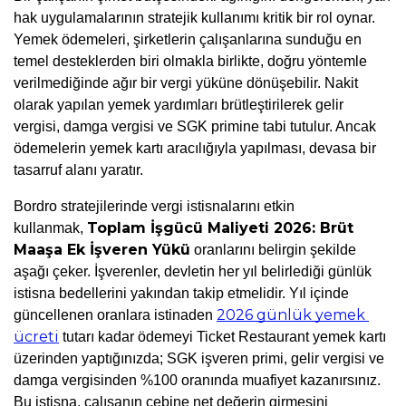
hak uygulamalarının stratejik kullanımı kritik bir rol oynar. 
Yemek ödemeleri, şirketlerin çalışanlarına sunduğu en 
temel desteklerden biri olmakla birlikte, doğru yöntemle 
verilmediğinde ağır bir vergi yüküne dönüşebilir. Nakit 
olarak yapılan yemek yardımları brütleştirilerek gelir 
vergisi, damga vergisi ve SGK primine tabi tutulur. Ancak 
ödemelerin yemek kartı aracılığıyla yapılması, devasa bir 
tasarruf alanı yaratır.
Bordro stratejilerinde vergi istisnalarını etkin 
Toplam İşgücü Maliyeti 2026: Brüt 
kullanmak, 
Maaşa Ek İşveren Yükü
 oranlarını belirgin şekilde 
aşağı çeker. İşverenler, devletin her yıl belirlediği günlük 
istisna bedellerini yakından takip etmelidir. Yıl içinde 
2026 günlük yemek 
güncellenen oranlara istinaden 
ücreti
 tutarı kadar ödemeyi Ticket Restaurant yemek kartı 
üzerinden yaptığınızda; SGK işveren primi, gelir vergisi ve 
damga vergisinden %100 oranında muafiyet kazanırsınız. 
Bu istisna, çalışanın cebine net değerin girmesini 