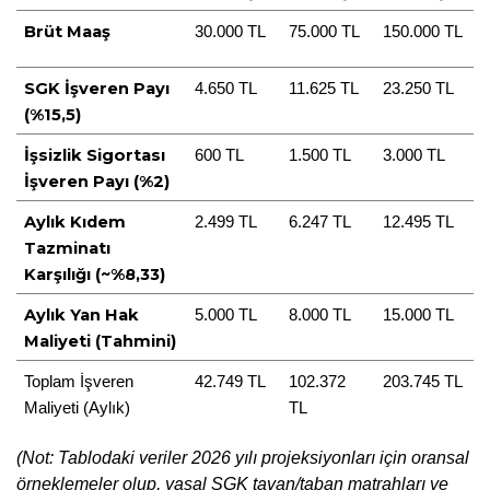
Brüt Maaş
30.000 TL
75.000 TL
150.000 TL
SGK İşveren Payı 
4.650 TL
11.625 TL
23.250 TL
(%15,5)
İşsizlik Sigortası 
600 TL
1.500 TL
3.000 TL
İşveren Payı (%2)
Aylık Kıdem 
2.499 TL
6.247 TL
12.495 TL
Tazminatı 
Karşılığı (~%8,33)
Aylık Yan Hak 
5.000 TL
8.000 TL
15.000 TL
Maliyeti (Tahmini)
Toplam İşveren 
42.749 TL
102.372 
203.745 TL
Maliyeti (Aylık)
TL
(Not: Tablodaki veriler 2026 yılı projeksiyonları için oransal 
örneklemeler olup, yasal SGK tavan/taban matrahları ve 