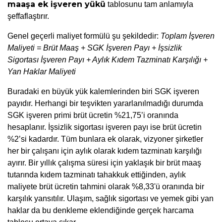
maaşa ek işveren yükü
 tablosunu tam anlamıyla 
şeffaflaştırır.
Genel geçerli maliyet formülü şu şekildedir: 
Toplam İşveren 
Maliyeti = Brüt Maaş + SGK İşveren Payı + İşsizlik 
Sigortası İşveren Payı + Aylık Kıdem Tazminatı Karşılığı + 
Yan Haklar Maliyeti
Buradaki en büyük yük kalemlerinden biri SGK işveren 
payıdır. Herhangi bir teşvikten yararlanılmadığı durumda 
SGK işveren primi brüt ücretin %21,75’i oranında 
hesaplanır. İşsizlik sigortası işveren payı ise brüt ücretin 
%2’si kadardır. Tüm bunlara ek olarak, vizyoner şirketler 
her bir çalışanı için aylık olarak kıdem tazminatı karşılığı 
ayırır. Bir yıllık çalışma süresi için yaklaşık bir brüt maaş 
tutarında kıdem tazminatı tahakkuk ettiğinden, aylık 
maliyete brüt ücretin tahmini olarak %8,33'ü oranında bir 
karşılık yansıtılır. Ulaşım, sağlık sigortası ve yemek gibi yan 
haklar da bu denkleme eklendiğinde gerçek harcama 