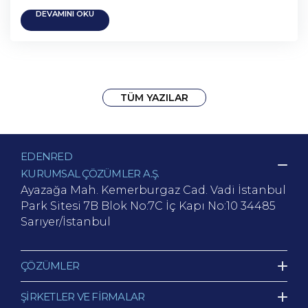
DEVAMINI OKU
TÜM YAZILAR
EDENRED
KURUMSAL ÇÖZÜMLER A.Ş.
Ayazağa Mah. Kemerburgaz Cad.
Vadi İstanbul
Park Sitesi 7B Blok No:7C İç Kapı No:10
34485
Sarıyer/İstanbul
ÇÖZÜMLER
ŞİRKETLER VE FİRMALAR