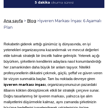
5 dakika
okuma süresi
Ana sayfa
>
Blog
>İşveren Markası İnşası: 6 Aşamalı
Plan
Rekabetin giderek arttığı günümüz iş dünyasında, en iyi 
yetenekleri organizasyona kazandırmak ve mevcut değerleri 
elde tutmak stratejik bir öncelik haline gelmiştir. Yetenek açığı 
büyürken, şirketlerin kendilerini adaylara nasıl konumlandırdığı 
her zamankinden daha büyük bir anlam taşıyor. Nitelikli 
profesyonellerin dikkatini çekmek, güçlü, şeffaf ve güven veren 
bir vizyon sunmakla başlar. Tam bu noktada devreye giren
işveren markası inşası
, organizasyonunuzun pazardaki 
itibarını kökten dönüştürecek etkili bir stratejik çerçeve sunar. 
Doğru tasarlanmış bir işveren markası, yalnızca işe alım 
maliyetlerini düşürmekle kalmaz, aynı zamanda şirketinizin 
büyüme hedeflerini ivmelendirerek rakiplerinizin önüne 