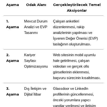
Aşama
Odak Alanı
Gerçekleştirilecek Temel 
Aksiyonlar
1. 
Mevcut Durum 
Çalışan anketleri 
Aşama
Analizi ve EVP 
düzenlenmesi, rakip 
Tasarımı
analizlerinin yapılması ve 
İşveren Değer Önerisi (EVP) 
taslağının oluşturulması.
2. 
Kariyer 
Web sitesinin mobil uyumlu 
Aşama
Sayfası 
hale getirilmesi, çalışan 
Optimizasyonu
videoları ve gerçek ofis 
görsellerinin eklenmesi, 
başvuru sürecinin kısaltılması.
3. 
Dış İletişim ve 
Glassdoor ve LinkedIn 
Aşama
Dijital İtibar
profillerinin güncellenmesi, 
önceki yorumlara yapıcı 
yanıtlar verilmesi ve iletişim 