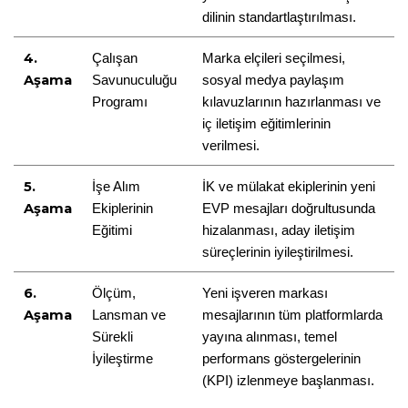
dilinin standartlaştırılması.
4. 
Çalışan 
Marka elçileri seçilmesi, 
Aşama
Savunuculuğu 
sosyal medya paylaşım 
Programı
kılavuzlarının hazırlanması ve 
iç iletişim eğitimlerinin 
verilmesi.
5. 
İşe Alım 
İK ve mülakat ekiplerinin yeni 
Aşama
Ekiplerinin 
EVP mesajları doğrultusunda 
Eğitimi
hizalanması, aday iletişim 
süreçlerinin iyileştirilmesi.
6. 
Ölçüm, 
Yeni işveren markası 
Aşama
Lansman ve 
mesajlarının tüm platformlarda 
Sürekli 
yayına alınması, temel 
İyileştirme
performans göstergelerinin 
(KPI) izlenmeye başlanması.