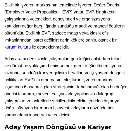
Etkili bir işveren markasının temelinde İşveren Değer Önerisi 
(Employer Value Proposition - EVP) yatar. EVP, bir şirketin 
çalışanlarına yetenekleri, deneyimleri ve organizasyona 
kattıkları değer karşılığında sunduğu maddi ve manevi ödüllerin 
bütünüdür. Etkili bir EVP, sadece maaş veya klasik ofis 
imkanlarından ibaret değildir; derin köklere sahip, otantik bir 
kurum kültürü
 ile desteklenmelidir.
Adaylara neden sizinle çalışmaları gerektiğini anlatırken tutarlı 
ve dürüst bir yaklaşım benimsemek gerekir. Şirketin misyonu, 
vizyonu, sunduğu kariyer gelişim fırsatları ve iş-yaşam dengesi 
politikaları EVP'nin omurgasını oluşturur. işveren markası 
inşasında 6 aşamalı plan stratejisinin ilk basamağı olan bu değer 
önerisi tasarımı, mevcut çalışanlarla yapılacak odak grup 
çalışmaları ve anketlerle şekillendirilmelidir. İçeriden dışarıya 
doğru büyüyen bir marka hikayesi, adayların gözünde her 
zaman daha inandırıcı ve çekicidir.
Aday Yaşam Döngüsü ve Kariyer 