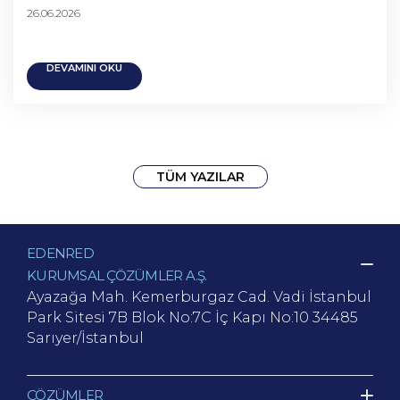
26.06.2026
DEVAMINI OKU
TÜM YAZILAR
EDENRED
KURUMSAL ÇÖZÜMLER A.Ş.
Ayazağa Mah. Kemerburgaz Cad.
Vadi İstanbul
Park Sitesi 7B Blok No:7C İç Kapı No:10
34485
Sarıyer/İstanbul
ÇÖZÜMLER